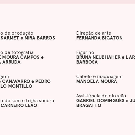
ão de produção
Direção de arte
 SARMET e MIRA BARROS
FERNANDA BIGATON
o de fotografia
Figurino
É MOURA CAMPOS e
BRUNA NEUBHAHER e LA
A ARRUDA
BARBOSA
agem
Cabelo e maquiagem
 CANAVARRO e PEDRO
MANOELA MOURA
LLO MONTILLO
Assistência de direção
o de som e trilha sonora
GABRIEL DOMINGUES e JU
 CARNEIRO LEÃO
BRAGATTO