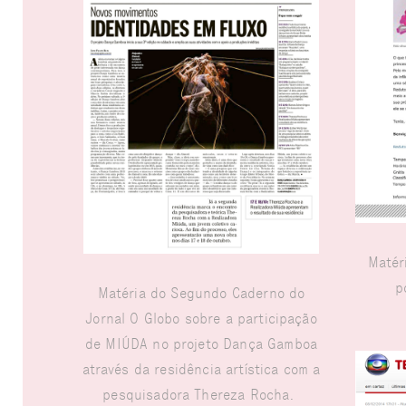
Matér
p
Matéria do Segundo Caderno do
Jornal O Globo sobre a participação
de MIÚDA no projeto Dança Gamboa
através da residência artística com a
pesquisadora Thereza Rocha.