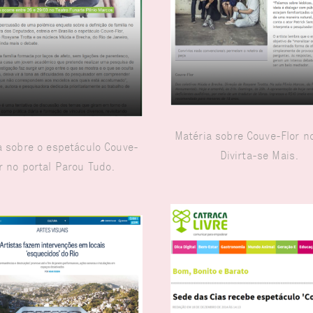
Matéria sobre Couve-Flor n
a sobre o espetáculo Couve-
Divirta-se Mais.
r no portal Parou Tudo.