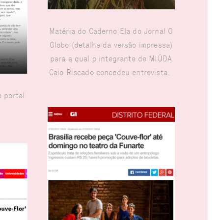
Matéria do Caderno Ela do Jornal O
Globo (detalhe da versão impressa)
para a qual o integrante de MIÚDA
Caio Riscado concedeu entrevista.
o portal