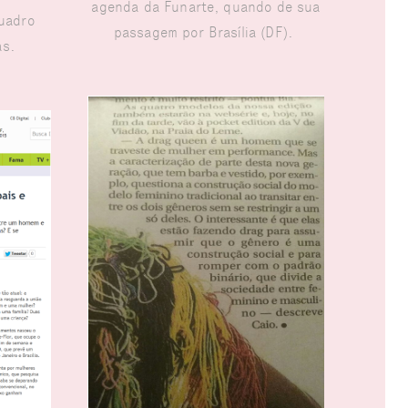
agenda da Funarte, quando de sua
uadro
passagem por Brasília (DF).
as.