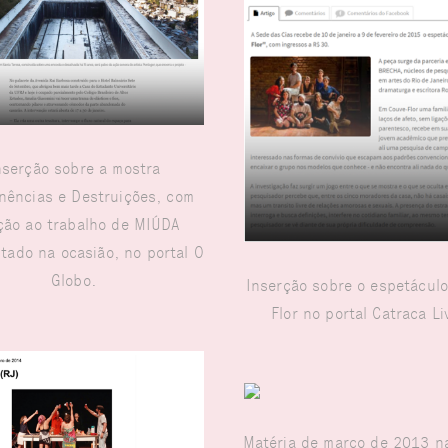
nserção sobre a mostra
ências e Destruições, com
̧ão ao trabalho de MIÚDA
tado na ocasião, no portal O
Globo.
Inserção sobre o espetácul
Flor no portal Catraca L
Matéria de março de 2013 n