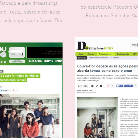
Riscado e pela dramaturga
do espetáculo Pequeno Q
ne Trotta, sobre a temática
Público na Sede das Ci
 pelo espetáculo Couve-Flor.