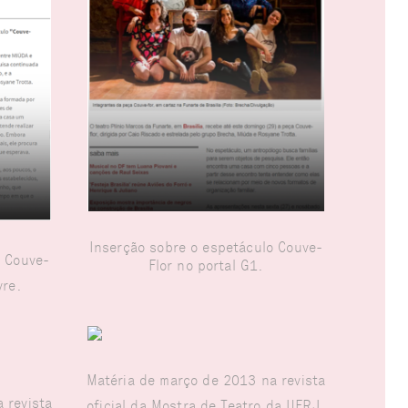
Inserção sobre o espetáculo Couve-
o Couve-
Flor no portal G1.
ivre.
Matéria de março de 2013 na revista
a revista
oficial da Mostra de Teatro da UFRJ,