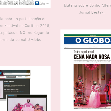
Matéria sobre Sonho Alter
Jornal Destak.
ia sobre a participação de
o Festival de Curitiba 2016,
espetáculo MÓ, no Segundo
erno do Jornal O Globo.