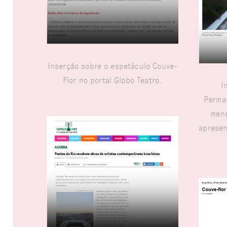
Inserção sobre o espetáculo Couve-
Flor no portal Globo Teatro.
I
Perman
menc
apresen