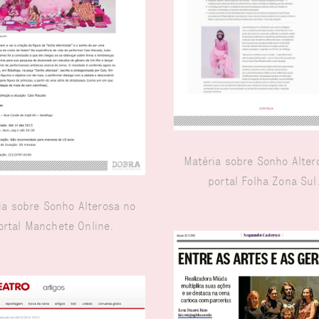
Matéria sobre Sonho Alter
portal Folha Zona Su
ia sobre Sonho Alterosa no
ortal Manchete Online.