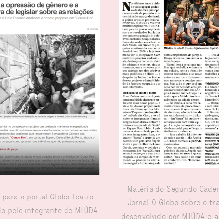
Matéria do Segundo Cade
 para o portal Globo Teatro
Jornal O Globo sobre o tr
o pelo integrante de MIÚDA
desenvolvido por MIÚDA e a