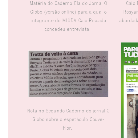
Matéria do Caderno Ela do Jornal O
Caio 
Globo (versão online) para a qual o
Rosyan
integrante de MIÚDA Caio Riscado
abordada
concedeu entrevista.
Nota no Segundo Caderno do jornal O
Globo sobre o espetáculo Couve-
Flor.