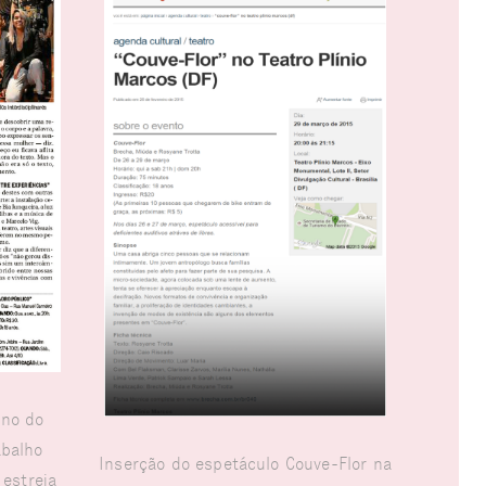
rno do
abalho
Inserção do espetáculo Couve-Flor na
 estreia