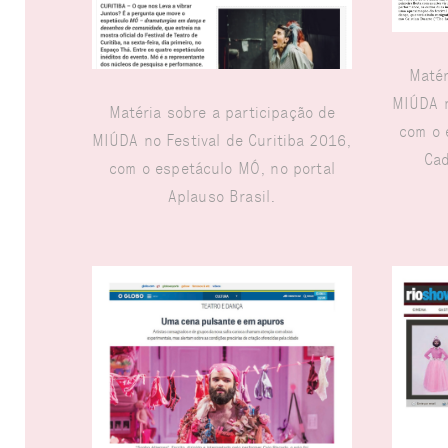
Matér
MIÚDA n
Matéria sobre a participação de
com o 
MIÚDA no Festival de Curitiba 2016,
Cad
com o espetáculo MÓ, no portal
Aplauso Brasil
.